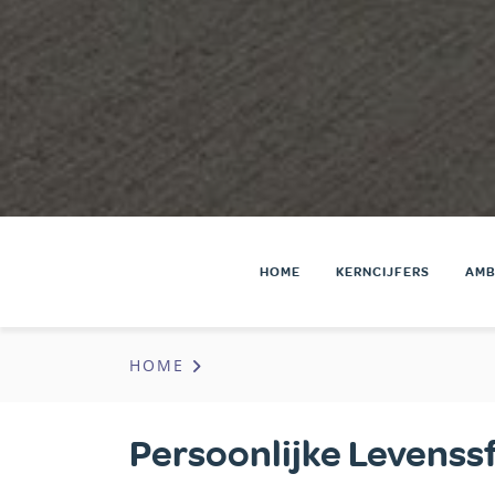
Hoofdnavigatie
HOME
KERNCIJFERS
AMB
Kruimelpad
HOME
Persoonlijke Levenss