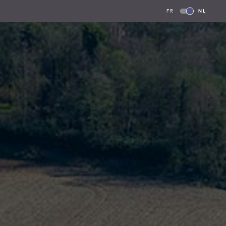
FR
NL